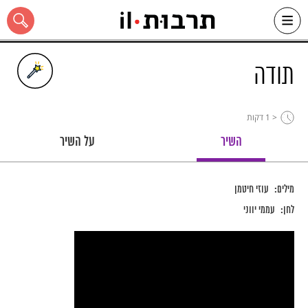
Ski
t
conten
תודה
< 1
דקות
כל האתר
השיר
על השיר
מילים:
עוזי חיטמן
לחן:
עממי יווני