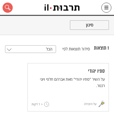
Ski
t
סינון
conten
1
תוצאות
סידור תוצאות לפי
הכל
כל האתר
סתיו יהודי
על השיר "סתיו יהודי" מאת אברהם חלפי ויוני
רכטר.
על היצירה
< 1
דקות