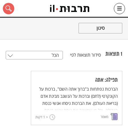
Ski
t
סינון
conten
1
תוצאות
סידור תוצאות לפי
הכל
כל האתר
תפילה: אתה
הברכות נפתחות ב"ברוך אתה השם", ברכות על
הקונקרטי (לחם) וברכות על הנשגב מבינת אדם
(בריאת העולם). את הברכות ניסחו אנשי כנסת
הגדולה, וכל מי שמשנה את נוסח אנשי כנסת
מאמר
< 1
הגדולה "ידו על התחתונה". אדם ברוך בוחן שני
דקות
רכיבים לשוניים בברכה: "ברוך" ו"אתה".