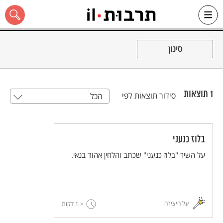
Ski
t
סינון
conten
1
תוצאות
סידור תוצאות לפי
הכל
כל האתר
בלוז כנעני
על השיר "בלוז כנעני" שכתב והלחין אהוד בנאי.
על היצירה
< 1
דקות