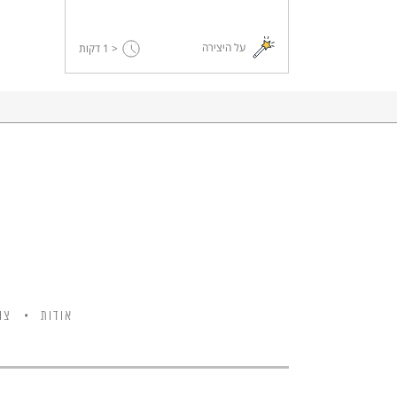
על היצירה
< 1
דקות
אודות
צו