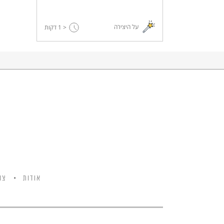
על היצירה
< 1
דקות
אודות
צו