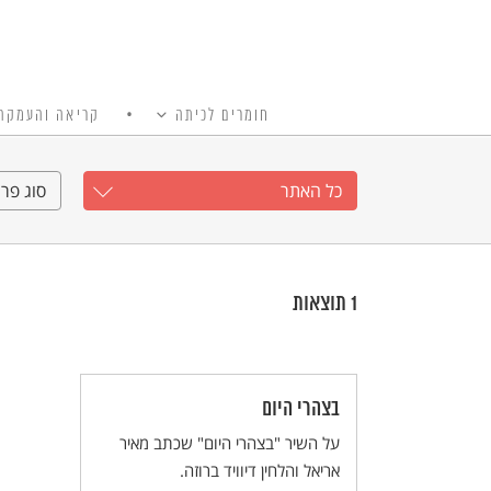
חומרים לכיתה
קריאה והעמקה
כל האתר
Ski
t
כל האתר
סוג פרי
conten
1
תוצאות
בצהרי היום
על השיר "בצהרי היום" שכתב מאיר
אריאל והלחין דיוויד ברוזה.