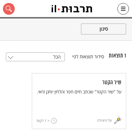
Ski
t
סינון
conten
1
תוצאות
סידור תוצאות לפי
הכל
כל האתר
שיר הקטר
על "שיר הקטר" שכתב חיים חפר והלחין יוחנן זראי.
על היצירה
< 1
דקות