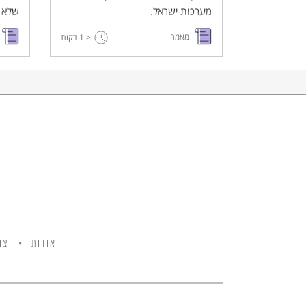
מערכות ישראל.
שלא ל
חובת 
מאמר
< 1
דקות
במשפ
אודות
צו