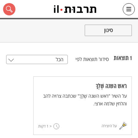
Ski
t
סינון
conten
1
תוצאות
סידור תוצאות לפי
הכל
כל האתר
ראש השנה שֶׁלָּךְ
על השיר "ראש השנה שֶׁלָּךְ" שכתבה צרויה להב
והלחין שלמה ארצי.
על היצירה
< 1
דקות