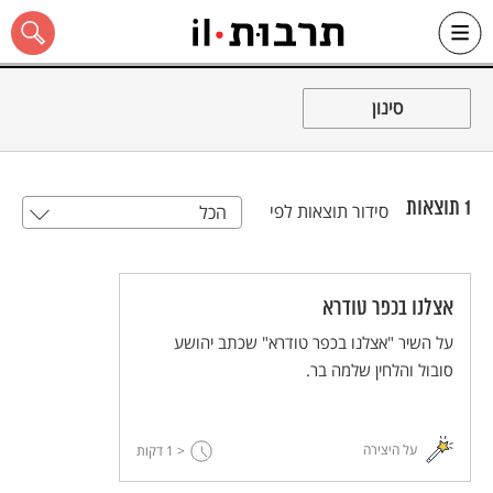
Ski
t
סינון
conten
1
תוצאות
סידור תוצאות לפי
הכל
כל האתר
אצלנו בכפר טודרא
על השיר "אצלנו בכפר טודרא" שכתב יהושע
סובול והלחין שלמה בר.
על היצירה
< 1
דקות