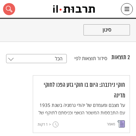
Ski
t
סינון
conten
2
תוצאות
סידור תוצאות לפי
הכל
כל האתר
חוקי נירנברג: היום בו חוקי גזע הפכו לחוקי
מדינה
על מצבם ומעמדם של יהודי גרמניה בשנת 1935
עם התבססות המשטר הנאצי וכניסתם לתוקף של
חוקי נירנברג. חוקים שרמסו את זכויותיהם של
מאמר
< 1
דקות
היהודים, הגדירו מיהו יהודי והיוו את הבסיס לחוקים
אנטי יהודיים של המדינה הנאצית.