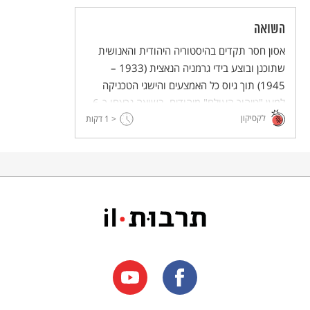
השואה
אסון חסר תקדים בהיסטוריה היהודית והאנושית
שתוכנן ובוצע בידי גרמניה הנאצית (1933 –
1945) תוך גיוס כל האמצעים והישגי הטכניקה
למען "טיהור העולם" מיהודים. בשואה נרצחו כ-6
לקסיקון
מיליון יהודים (ובהם 1.5 מיליון ילדים), ויהדות
< 1
דקות
אירופה נחרבה.