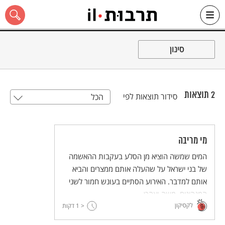
Ski
t
סינון
conten
2
תוצאות
סידור תוצאות לפי
הכל
כל האתר
מי מריבה
המים שמשה הוציא מן הסלע בעקבות ההאשמה
של בני ישראל על שהעלה אותם ממצרים והביא
אותם למדבר. האירוע הסתיים בעונש חמור לשני
המנהיגים, משה ואהרן.
לקסיקון
< 1
דקות