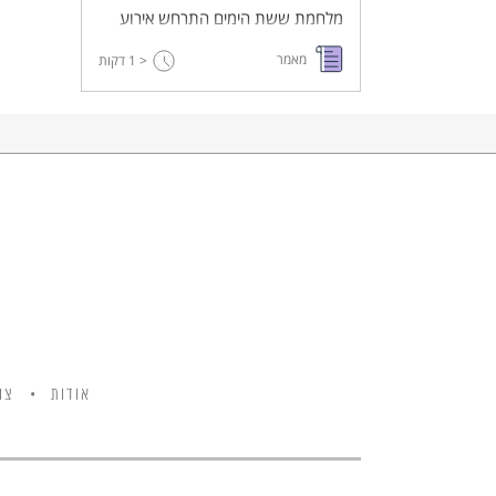
מלחמת ששת הימים התרחש אירוע
שנשכח מהתודעה הישראלית -
מאמר
< 1
דקות
טביעתה של אונית חיל הים - אח"י
אילת ובה מצאו את מותם 47 חיילים.
האם היה ניתן למנוע את האסון?
אודות
צו