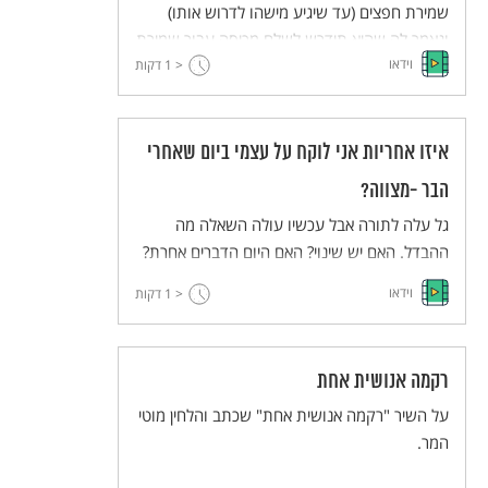
שמירת חפצים (עד שיגיע מישהו לדרוש אותו)
ונאמר לה שהיא תידרש לשלם מכיסה עבור שמירת
וידאו
< 1
המכשיר. רונה מתרגזת שעליה להשקיע כסף כדי
דקות
להפקיד חפץ שלא היא איבדה. היא תוהה מדוע
היא צריכה לשלם והאם היא אחראית על מי שאיבד
את המכשיר.
איזו אחריות אני לוקח על עצמי ביום שאחרי
הבר -מצווה?
גל עלה לתורה אבל עכשיו עולה השאלה מה
ההבדל. האם יש שינוי? האם היום הדברים אחרת?
וידאו
< 1
דקות
רקמה אנושית אחת
על השיר "רקמה אנושית אחת" שכתב והלחין מוטי
המר.