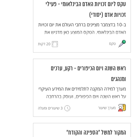
טקס ליום זכויות האדם הבינלאומי - פעילי
זכויות אדם (יסודי)
ב-10 בדצמבר מציינים ברחבי העולם את יום זכויות
האדם הבינלאומי. הטקס המוצע כאן מדגיש את
העשייה של פעילים למען זכויות אדם. הטקס
טקס
20 דקות
יתקיים בפורמט כיתתי בכיתות בית הספר השונות
(כיתות א-ה), ויעבירו אותו תלמידי כיתות ו לאחר
תהליך של למידת הנושא ותכנון הטקס.
ראש השנה ויום הכיפורים - רקע, ערכים
הטקס מותאם ללמידה מרחוק, וניתן להתאימו גם
ללמידה בכיתה.
ומנהגים
מערך למידה המקנה לתלמידים את המידע העיקרי
על ראש השנה ויום הכיפורים, ועוסק בהרחבה
בערכים שעולים מהחגים האלה.
מערך שיעור
3 שיעורים ומעלה
המקור למשל "הספינה והקודח"