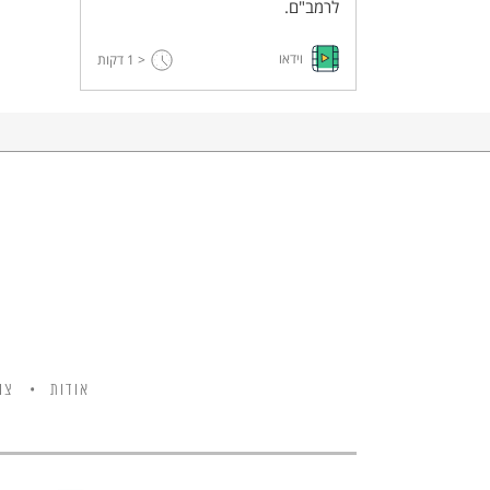
לרמב"ם.
וידאו
< 1
דקות
אודות
צו