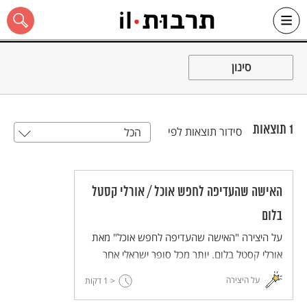
Ski
t
סינון
conten
1
תוצאות
סידור תוצאות לפי
הכל
כל האתר
האישה שהעדיפה לחפש אוכל / אורלי קסטל
בלום
על היצירה "האישה שהעדיפה לחפש אוכל" מאת
אורלי קסטל בלום. יותר מכל סופר ישראלי אחר
מזוהה אורלי קסטל-בלום עם המושג "ספרות
על היצירה
< 1
דקות
פוסט-מודרנית". הסיפור "האישה שהעדיפה
לחפש אוכל" ממחיש רבים מהמאפיינים התמאטיים