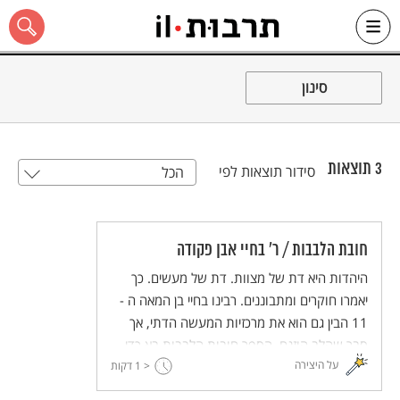
Ski
t
סינון
conten
3
תוצאות
סידור תוצאות לפי
הכל
כל האתר
חובת הלבבות / ר' בחיי אבן פקודה
היהדות היא דת של מצוות. דת של מעשים. כך
יאמרו חוקרים ומתבוננים. רבינו בחיי בן המאה ה -
11 הבין גם הוא את מרכזיות המעשה הדתי, אך
סבר שהלב הוזנח. הספר חובות הלבבות בא כדי
על היצירה
< 1
להשיב ליהדות את מה שלדעת רבינו בחיי הוא
דקות
חלק ממנה - הלב.