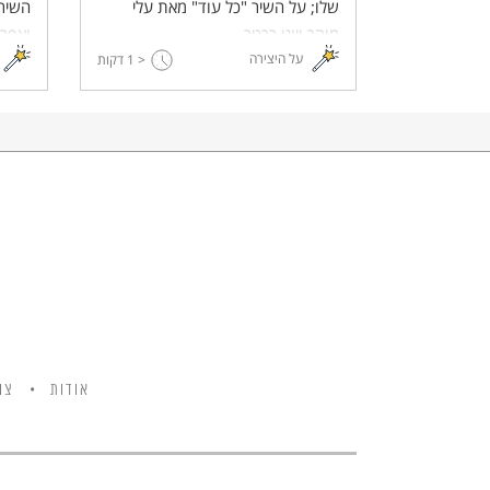
שלו; על השיר "כל עוד" מאת עלי
השיר 
מוהר ויוני רכטר.
ואפרי
על היצירה
< 1
דקות
אודות
צו