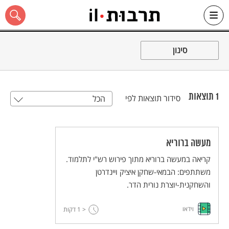
Ski
t
סינון
conten
1
תוצאות
סידור תוצאות לפי
הכל
כל האתר
מעשה ברוריא
קריאה במעשה ברוריא מתוך פירוש רש"י לתלמוד.
משתתפים: הבמאי-שחקן איציק ויינדרטן
והשחקנית-יוצרת נורית הדר.
וידאו
< 1
דקות