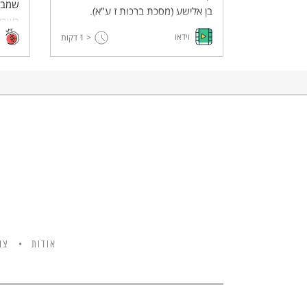
שמבק
בן אלישע (מסכת ברכות ז ע"א).
כשבלע
בהשתתתפות: הרב מנחם פרומן
וידאו
< 1
דקות
אלוהי
והסופרת שבא סלהוב.
מדברת
אודות
צו