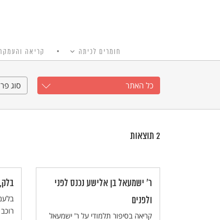
חומרים לכיתה
קריאה והעמקה
כל האתר
Ski
t
כל האתר
סוג פרי
conten
2
תוצאות
ר' ישמעאל בן אלישע נכנס לפני
בלק,
בלעם 
ולפנים
רוכב 
קריאה בסיפור תלמודי על ר' ישמעאל