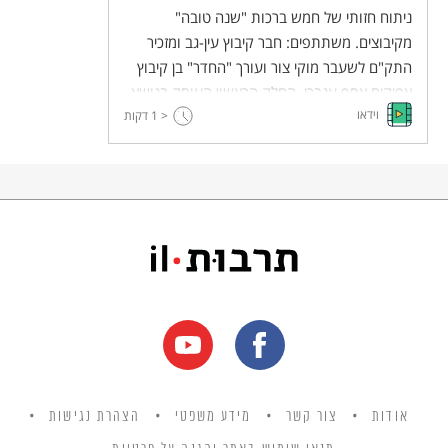
ניתוח חזותי של חמש ברכות "שנה טובה"
מקיבוצים. משתתפים: חבר קיבוץ עין-גב ומזכיר
התק"ם לשעבר מוקי צור ועורך "החדר" בן קיבוץ
אפיקים אסף ענברי. החלק הראשון העוסק בנושא.
וידאו
< 1
דקות
אודות
צור קשר
מידע משפטי
הצהרת נגישות