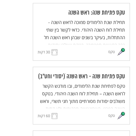
טקס פתיחת שנה: ראש השנה
תחילת שנת הלימודים סמוכה לראש השנה -
תחילת לוח השנה היהודי. כדאי לקַשר בין שתי
ההתחלות, בעיקר בשנים שבהן ראש השנה חל
כבר בראשית ספטמבר. בטקס ישולבו יסודות
טקס
מסורתיים מתוך חגי תשרי, ובעיקר מתוך ראש
30 דקות
השנה, באוריינטציה תרבותית ולא דתית. הטקס
יכיל מוטיבים כגון מבט לעבר ולעתיד, פתיחה
ונעילה של שערים, מעבר מקיץ לסתיו, זיכרון ותיקון
טקס פתיחת שנה - ראש השנה ׁ(יסודי וחט"ב)
עולם. הטקס מותאם ללמידה היברידית ולמידה
טקס לפתיחת שנת הלימודים, ובו מודגש הקשר
מרחוק.
לראש השנה – תחילת לוח השנה היהודי. בטקס
משולבים יסודות מסורתיים מתוך חגי תשרי, וראש
השנה בפרט, באוריינטציה תרבותית ולא דתית.
טקס
60 דקות