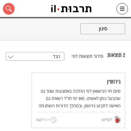
Ski
t
סינון
conten
2
תוצאות
סידור תוצאות לפי
הכל
כל האתר
גירושין
סיום חיי הנישואין לפי ההלכה באמצעות שטר גט
שהבעל נותן לאשתו. מאז ימי חז"ל רשאית גם
האישה לתבוע גירושין, ובמהלך הדורות השתנתה
ההגדרה של עילת הגירושין, במטרה למנוע גירושין
לקסיקון
חפוזים ולהגן על מעמדה הכלכלי של האישה.
< 1
דקות