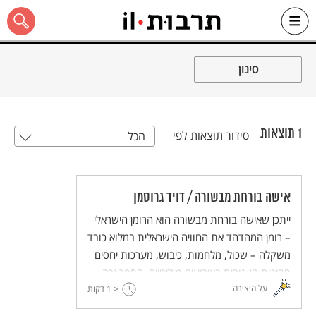
Ski
t
סינון
conten
1
תוצאות
סידור תוצאות לפי
הכל
כל האתר
אישה בורחת מבשורה / דויד גרוסמן
ייתכן שאישה בורחת מבשורה הוא הרומן הישראלי
– רומן המהדהד את החוויה הישראלית במלוא כובד
משקלה – שכול, מלחמות, כיבוש, מערכות יחסים
סבוכות השזורות באירועים פוליטיים. הספר זכה
על היצירה
< 1
למשקל מיתי כמעט גם בשל סמיכותו המצמררת
דקות
למות בנו של גרוסמן במלחמת לבנון השנייה.