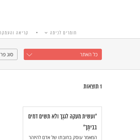
חומרים לכיתה
קריאה והעמקה
כל האתר
Ski
t
כל האתר
סוג פרי
conten
1
תוצאות
"ועשית מעקה לגגֶך ולא תשים דמים
בביתֶך"
המאמר עוסק בחובתו של אדם להיזהר