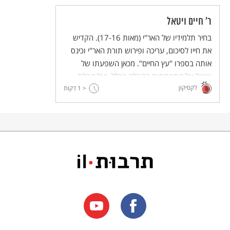
ר' חיים ויטאל
בחיר תלמידיו של האר"י (מאות 17-16). הקדיש
את חייו לסיכום, עריכה ופירוש תורת האר"י וכינס
אותה בספרו "עץ החיים". מכאן השפעתו של
ויטאל על התפתחות הקבלה בכלל, ועל קבלת
לקסיקון
האר"י בפרט.
< 1
דקות