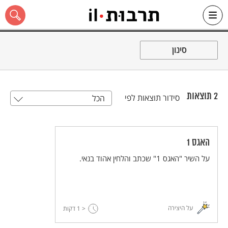
Ski
t
סינון
conten
2
תוצאות
סידור תוצאות לפי
הכל
כל האתר
האגס 1
על השיר "האגס 1" שכתב והלחין אהוד בנאי.
על היצירה
< 1
דקות