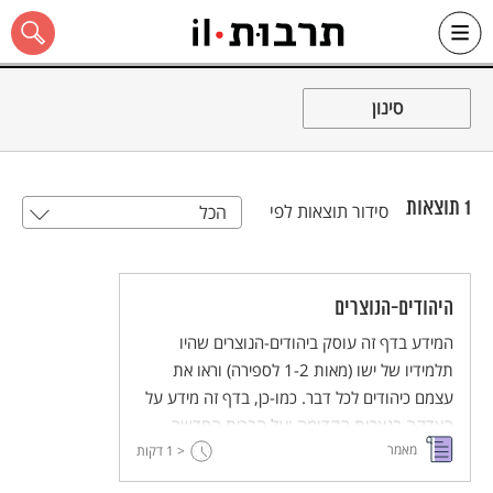
Ski
t
סינון
conten
1
תוצאות
סידור תוצאות לפי
הכל
כל האתר
היהודים-הנוצרים
המידע בדף זה עוסק ביהודים-הנוצרים שהיו
תלמידיו של ישו (מאות 1-2 לספירה) וראו את
עצמם כיהודים לכל דבר. כמו-כן, בדף זה מידע על
הצדקה בנצרות הקדומה ועל הברית החדשה
מאמר
וספרי הבשורה (אוונגליון).
< 1
דקות