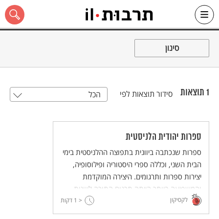
Ski
t
סינון
conten
1
תוצאות
סידור תוצאות לפי
הכל
כל האתר
ספרות יהודית הלניסטית
ספרות שנכתבה ביוונית בתפוצה ההלניסטית בימי
הבית השני, וכללה ספרי היסטוריה ופילוסופיה,
יצירות ספרות ותרגומים. היצירה המוקדמת
והמשפיעה ביותר הייתה תרגום התורה ליוונית –
לקסיקון
תרגום השבעים.
< 1
דקות