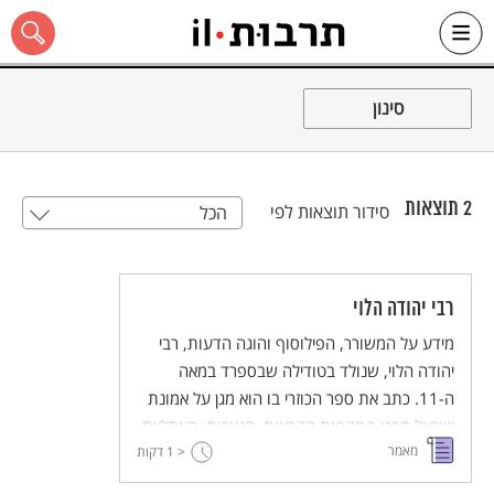
Ski
t
סינון
conten
2
תוצאות
סידור תוצאות לפי
הכל
כל האתר
רבי יהודה הלוי
מידע על המשורר, הפילוסוף והוגה הדעות, רבי
יהודה הלוי, שנולד בטודילה שבספרד במאה
ה-11. כתב את ספר הכוזרי בו הוא מגן על אמונת
ישראל מפני התקפות הקראות, הנצרות, האסלאם
מאמר
< 1
והאריסטוטליות. יסוד משנתו היא הנחת עדיפות
דקות
הניסיון על המוסק בהיקש.