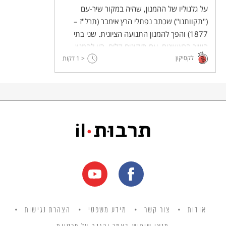
על גלגוליו של ההמנון, שהיה במקור שיר-עם
("תקוותנו") שכתב נפתלי הרץ אימבר (תרל"ז –
1877) והפך להמנון התנועה הציונית. שני בתי
השיר הראשונים, עם תיקונים קלים, היו להמנון
לקסיקון
הלאומי של מדינת ישראל - "התקווה".
< 1
דקות
אודות
צור קשר
מידע משפטי
הצהרת נגישות