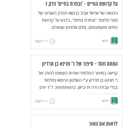
על קדושת החיים - 'ובחרת בחיים' פרק ז
הרצאה של אריאל אביב בנושא הפרק השביעי של
ספר הלימוד "ובחרת בחיים", בדגש על קדושת
החיים ומשמעותם, וצלם אלוהים שבאדם.
וידאו
< 1
דקות
המתת חסד - סיפור של ר' חנינא בן תרדיון
קריאה בסיפור התלמודי אודות הוצאתו להורג של
ר' חנינא בן תרדיון ע"י השלטון הרומאי (תלמוד
בבלי עבודה זרה יח ע"א). בהשתתפות: ד"ר יורם
יובל וד"ר נועם זהר.
וידאו
< 1
דקות
לראות את האור