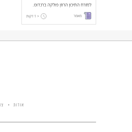
למזרח התיכון הרוזן פולקה ברנדוט.
הרצח זיעזע את המדינה משום
מאמר
< 1
דקות
שהיחסים של המדינה החדשה עם
האו"ם והמדינות המערביות עמד תחת
איום. מה היה שם ומה עשו
השלטונות?
אודות
צו