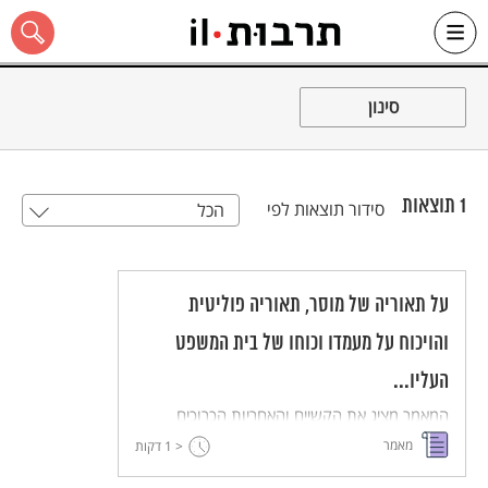
Ski
t
סינון
conten
1
תוצאות
סידור תוצאות לפי
הכל
כל האתר
על תאוריה של מוסר, תאוריה פוליטית
והויכוח על מעמדו וכוחו של בית המשפט
העליו...
המאמר מציג את הקשיים והאחריות הכרוכים
בקבלת החלטות במדינה, שבה העם מיוצג על ידי
מאמר
< 1
דקות
הרוב המחליט עבורו. המאמר מציג את הדילמות