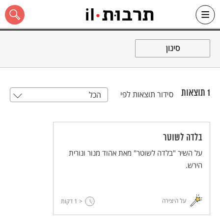
Ski
t
סינון
conten
1
תוצאות
סידור תוצאות לפי
הכל
כל האתר
בלדה לשוטר
על השיר "בלדה לשוטר" מאת אהוד מנור ונורית
הירש.
על היצירה
< 1
דקות