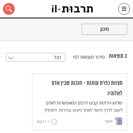
Ski
t
סינון
conten
2
תוצאות
סידור תוצאות לפי
הכל
כל האתר
מצוות כפרת עוונות - חובות שבין אדם
לאלוהיו
שלוש הדתות קבעו דרכים המאפשרות לאדם
לשוב לדרך הישר לאחר ביצוע עבירות. לתהליך
התשובה כמה שלבים: הודאה בחטאים ופירוטם,
מאמר
< 1
דקות
הבעת חרטה והבטחה שלא לחטוא עוד, וביצוע
מעשים המכפרים על החטא.