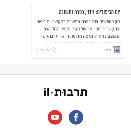
יום הכיפורים: וידוי, כפרה ותשובה
דיון במושגים וידוי כפרה ותשובה בהקשר יום כיפור
ובהקשר הרחב יותר של הפילוסופיה המקראית
המעצבת את התפיסה הדתית היהודית. בהקשר
זה נלמדת גם עבודת יום הכיפורים (ויקרא ט"ז)
מאמר
סיפור גן העדן (בראשית ג) ספר יונה, הלכות
< 1
דקות
תשובה לרמב"ם ונוסח תפילת הוידוי הנהוג ביום
הכיפורים.