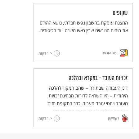
שקופים
המצגת עוסקת בחשבון נפש חברתי, נושא ההולם
את הימים הנוראים שבין ראש השנה ויום הכיפורים.
עזר הוראה
< 1
דקות
זכויות העובד - במקרא ובהלכה
דיני העבודה שבתורה – שהם המקור להלכה
היהודית – היו השראה לדורות מבחינת זכויות
העובד ויחסי עובד-מעביד. כבר בתקופת חז"ל
העניקה ההלכה לעובד מעמד חסר תקדים
לקסיקון
< 1
בהשוואה למערכת המשפט שהייתה נהוגה בעולם
דקות
העתיק.