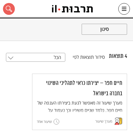
Ski
t
סינון
conten
4
תוצאות
סידור תוצאות לפי
הכל
כל האתר
חיים חפר – יצירתו כראי לתהליכי השינוי
בחברה בישראל
מערך שיעור זה מאפשר לגעת ביצירתו הענפה של
חיים חפר. נלמד שניים משיריו וכך נעמוד על
השינוי שחל ביצירתו ובחברה הישראלית כולה –
מערך שיעור
שיעור אחד
המעבר מאתוס של מלחמות ויישוב לבחינה ולמבט
ביקורתי כלפי הערכים והעולמות שעליהם נבנו