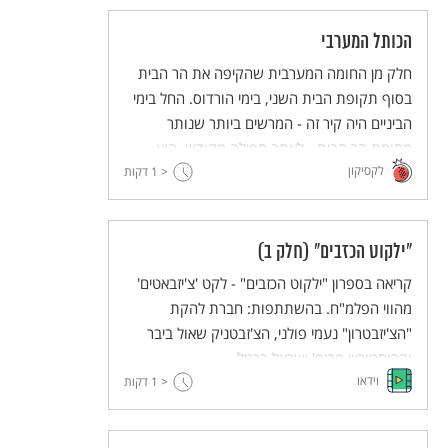
המדינה והתרבות.
הכותל המערבי
חלק מן החומה המערבית שהקיפה את הר הבית
בסוף תקופת הבית השני, בימי הורדוס. החל בימי
הביניים היה קיר זה - המרשים ביותר שנותר
מחומת הר הבית - לאתר תפילה מקודש. הוא
לקסיקון
נקרא גם "כותל הדמעות".
< 1
דקות
"ילקוט הכזבים" (חלק ב)
קריאה בספרון "ילקוט הכזבים" - לקט 'צ'יזבאטים'
מהווי הפלמ"ח. בהשתתפות: חברת להקת
"הצ'יזבטרון" נעמי פולני, הצ'זבטניק שאול ביבר
וההיסטוריון פרופ' ישראל ברטל.
וידאו
< 1
דקות