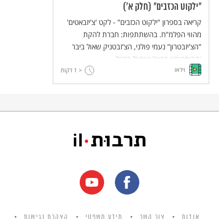
"ילקוט הכזבים" (חלק א')
קריאה בספרון "ילקוט הכזבים" - לקט 'צ'יזבאטים'
מהווי הפלמ"ח. בהשתתפות: חברת להקת
"הצ'יזבטרון" נעמי פולני, הצ'זבטניק שאול ביבר
וההיסטוריון פרופ' ישראל ברטל.
וידאו
< 1
דקות
אודות
צור קשר
מידע משפטי
הצהרת נגישות