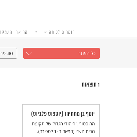
חומרים לכיתה
קריאה והעמקה
כל האתר
Ski
t
כל האתר
סוג פרי
conten
1
תוצאות
יוסף בן מתתיהו (יוספוס פלביוס)
ההיסטוריון היהודי הגדול של תקופת
הבית השני (המאה ה-1 לספירה).