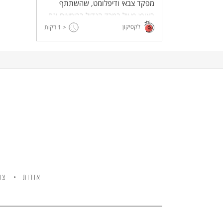
מפקד צבאי ודיפלומט, שהשתתף
באופן פעיל במרד הגדול ברומאים וגם
לקסיקון
< 1
תיעד אותו ואת החברה היהודית בת
דקות
זמנו בארץ ובסביבותיה.
אודות
צו