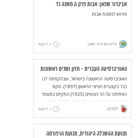
אביגדור שנאן: אבות פרק ה משנה כד
פירוש למסכת אבות
פירוש אביגדור שאנן
< 1
דקות
האוניברסיטה העברית - חזון ושנים ראשונות
האוניברסיטה הראשונה בישראל, שבהקמתה דנו
כבר בקונגרס הציוני הראשון (1897). טקס
הפתיחה על הר הצופים (1925) התקיים במעמד
אנשי רוח ומנהיגים, ובהם הלורד בלפור. מייסדיה
לקסיקון
האמינו בייעודה כמרכז תרבותי ורוחני, מוקד
< 1
דקות
משיכה לחוקרים יהודים מכל העולם ותרומה
לתרבות האנושית.
תנועת ההשכלה היהודית, תנועת הרפורמה