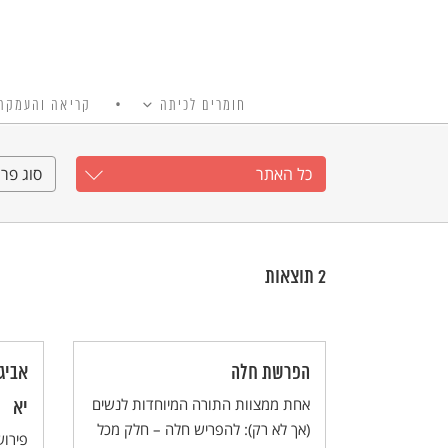
חומרים לכיתה
קריאה והעמקה
כל האתר
Ski
t
כל האתר
סוג פרי
conten
2
תוצאות
הפרשת חלה
אביג
אחת ממצוות התורה המיוחדות לנשים
יא
(אך לא רק): להפריש חלה – חלק מכל
פירו