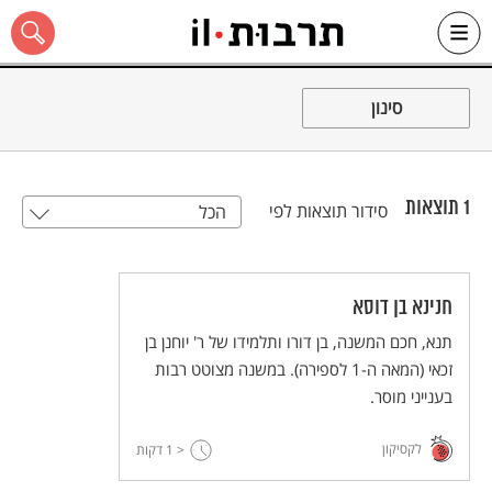
Ski
t
סינון
conten
1
תוצאות
סידור תוצאות לפי
הכל
כל האתר
חנינא בן דוסא
תנא, חכם המשנה, בן דורו ותלמידו של ר' יוחנן בן
זכאי (המאה ה-1 לספירה). במשנה מצוטט רבות
בענייני מוסר.
לקסיקון
< 1
דקות