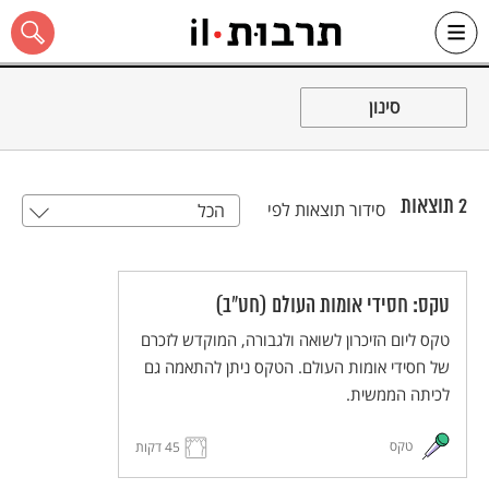
Ski
t
סינון
conten
2
תוצאות
סידור תוצאות לפי
הכל
כל האתר
טקס: חסידי אומות העולם (חט"ב)
טקס ליום הזיכרון לשואה ולגבורה, המוקדש לזכרם
של חסידי אומות העולם. הטקס ניתן להתאמה גם
לכיתה הממשית.
טקס
45 דקות