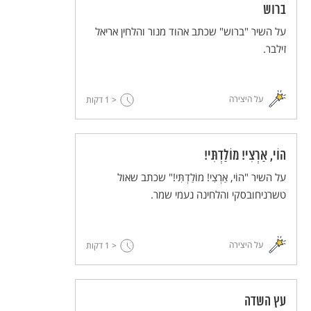
ברוש
על השיר "ברוש" שכתב אהוד מנור והלחין אריאל
זילבר.
על היצירה
< 1
דקות
הוֹי, אַרְצִי! מוֹלַדְתִּי!
על השיר "הוֹי, אַרְצִי! מוֹלַדְתִּי!" שכתב שאול
טשרניחובסקי והלחינה נעמי שמר.
על היצירה
< 1
דקות
עץ השדה