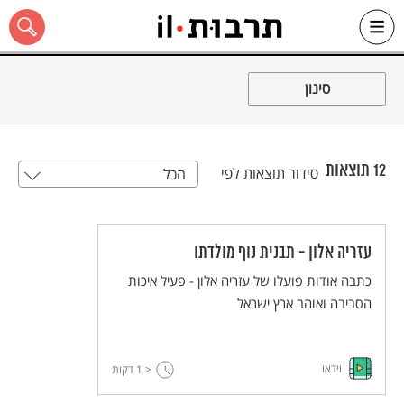
Ski
t
סינון
conten
12
תוצאות
סידור תוצאות לפי
הכל
כל האתר
עזריה אלון - תבנית נוף מולדתו
כתבה אודות פועלו של עזריה אלון - פעיל איכות
הסביבה ואוהב ארץ ישראל
וידאו
< 1
דקות