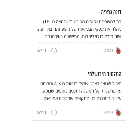
דונה גרציה
בת למשפחת אנוסים מפורטוגל (המאה ה- 16).
ניהלה את עסקי הבנקאות של משפחתה באירופה,
ושם חזרה בגלוי ליהדות. התיישבה באיסטנבול
ופעלה רבות למען קהילות היהודים ומגורשי ספרד.
לקסיקון
< 1
הייתה לנציגת העם היהודי באימפריה העות'מאנית
דקות
וליהודייה העשירה בעולם (בזמן ההוא).
התלמוד הירושלמי
חיבור שנוצר בארץ ישראל במאות ה 4-3 ומבוסס
על פרשנות של המשנה ותכנים נוספים שנוספו
על ידי החכמים בני התקופה שמכונים אמוראים.
לקסיקון
< 1
דקות