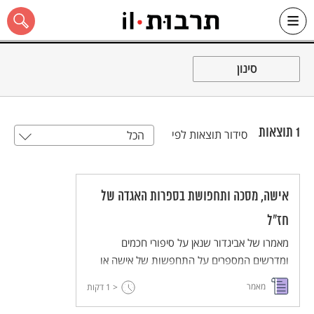
Ski
t
סינון
conten
1
תוצאות
סידור תוצאות לפי
הכל
כל האתר
אישה, מסכה ותחפושת בספרות האגדה של
חז"ל
מאמרו של אביגדור שנאן על סיפורי חכמים
ומדרשים המספרים על התחפשות של אישה או
לאישה. המשותף לכל הסיפורים הללו הוא
מאמר
< 1
דקות
שהתחפושת היא נשקו של החלש.