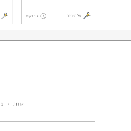
על היצירה
< 1
דקות
אודות
צו