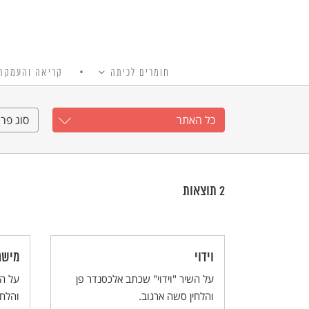
חומרים לכיתה
קריאה והעמקה
כל האתר
Ski
t
כל האתר
סוג פרי
conten
2
תוצאות
וידוי
מישה
על השיר "וידוי" שכתב אלכסנדר פן
על הש
והלחין סשה ארגוב.
והלחי