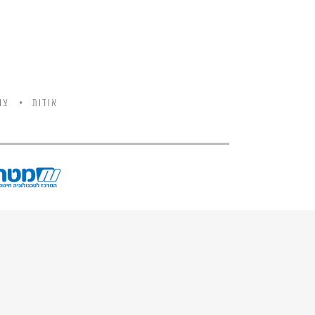
אודות
צו