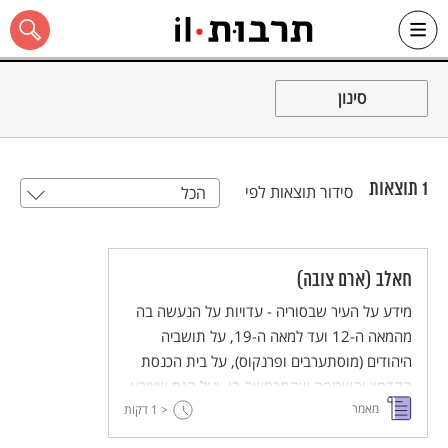
Ski
t
סינון
conten
1
תוצאות
סידור תוצאות לפי
הכל
כל האתר
חאלב (ארם צובה)
מידע על העיר שבסוריה - עדויות על הנעשה בה
מהמאה ה-12 ועד למאה ה-19, על תושביה
היהודים (מוסתערבים ופרנקוס), על בית הכנסת
הקדמון והשריפה שהתרחשה בו, ועל הנס שאירע
מאמר
ליהודי העיר בעקבות עלילת דם.
< 1
דקות