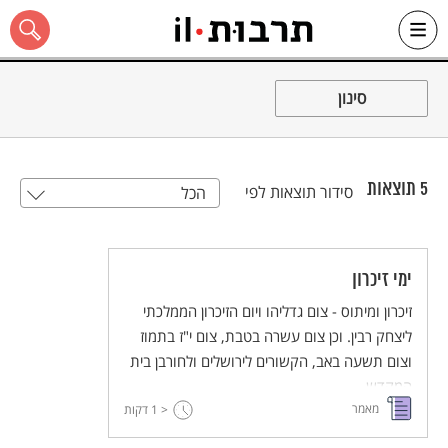
Ski
t
סינון
conten
5
תוצאות
סידור תוצאות לפי
הכל
כל האתר
ימי זיכרון
זיכרון ומיתוס - צום גדליהו ויום הזיכרון הממלכתי
ליצחק רבין. וכן צום עשרה בטבת, צום י"ז בתמוז
וצום תשעה באב, הקשורים לירושלים ולחורבן בית
המקדש.
מאמר
< 1
דקות