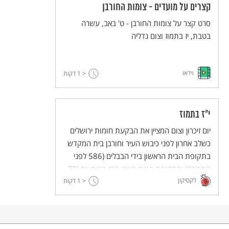
קצרים על מועדים - צומות החורבן
סרט קצר על צומות החורבן - ט' באב, עשרה
בטבת, יז בתמוז וצום גדליה
וידאו
< 1
דקות
י"ז בתמוז
יום זיכרון וצום המציין את הבקעת חומות ירושלים
כשלב אחרון לפני כיבוש העיר וחורבן בית המקדש
בתקופת הבית הראשון בידי הבבלים (586 לפני
הספירה) ובתקופת הבית השני בידי הרומאים (70
לקסיקון
לספירה).
< 1
דקות