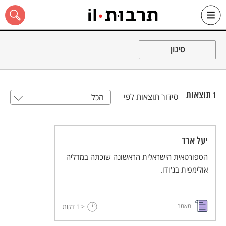
Ski
t
סינון
conten
1
תוצאות
סידור תוצאות לפי
הכל
כל האתר
יעל ארד
הספורטאית הישראלית הראשונה שזכתה במדליה
אולימפית בג'ודו.
מאמר
< 1
דקות