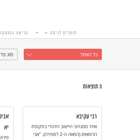
חומרים לכיתה
קריאה והעמקה
כל האתר
Ski
t
כל האתר
סוג פרי
conten
3
תוצאות
רבי עקיבא
אביג
אחד ממנהיגי היישוב היהודי בתקופת
יא
הרומאים (המאה ה-2 לספירה). "אבי
פירו