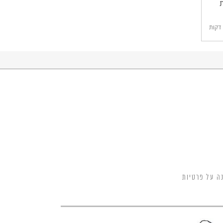
ב",
דקות
ה על פרטיות